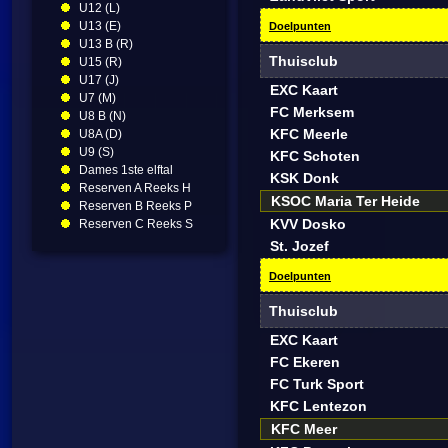
U12 (L)
U13 (E)
Doelpunten
U13 B (R)
Thuisclub
U15 (R)
U17 (J)
EXC Kaart
U7 (M)
FC Merksem
U8 B (N)
KFC Meerle
U8A (D)
U9 (S)
KFC Schoten
Dames 1ste elftal
KSK Donk
Reserven A Reeks H
KSOC Maria Ter Heide
Reserven B Reeks P
KVV Dosko
Reserven C Reeks S
St. Jozef
Doelpunten
Thuisclub
EXC Kaart
FC Ekeren
FC Turk Sport
KFC Lentezon
KFC Meer