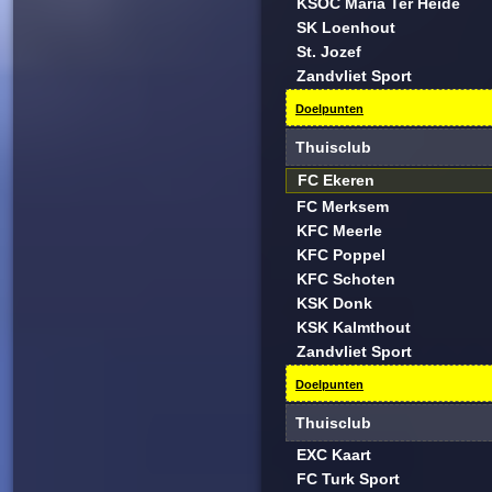
KSOC Maria Ter Heide
SK Loenhout
St. Jozef
Zandvliet Sport
Doelpunten
Thuisclub
FC Ekeren
FC Merksem
KFC Meerle
KFC Poppel
KFC Schoten
KSK Donk
KSK Kalmthout
Zandvliet Sport
Doelpunten
Thuisclub
EXC Kaart
FC Turk Sport