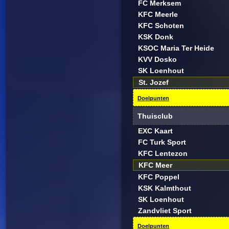
FC Merksem
KFC Meerle
KFC Schoten
KSK Donk
KSOC Maria Ter Heide
KVV Dosko
SK Loenhout
St. Jozef
Doelpunten
Thuisclub
EXC Kaart
FC Turk Sport
KFC Lentezon
KFC Meer
KFC Poppel
KSK Kalmthout
SK Loenhout
Zandvliet Sport
Doelpunten