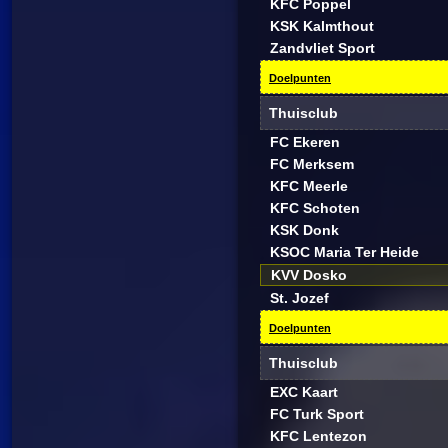
KFC Poppel
KSK Kalmthout
Zandvliet Sport
Doelpunten
Thuisclub
FC Ekeren
FC Merksem
KFC Meerle
KFC Schoten
KSK Donk
KSOC Maria Ter Heide
KVV Dosko
St. Jozef
Doelpunten
Thuisclub
EXC Kaart
FC Turk Sport
KFC Lentezon