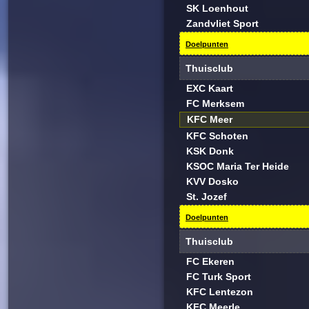
SK Loenhout
Zandvliet Sport
Doelpunten
Thuisclub
EXC Kaart
FC Merksem
KFC Meer
KFC Schoten
KSK Donk
KSOC Maria Ter Heide
KVV Dosko
St. Jozef
Doelpunten
Thuisclub
FC Ekeren
FC Turk Sport
KFC Lentezon
KFC Meerle