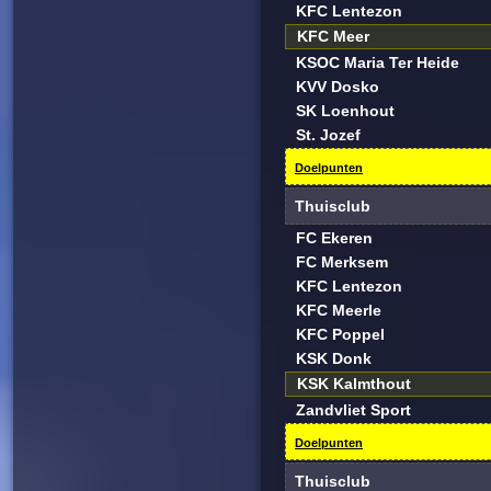
KFC Lentezon
KFC Meer
KSOC Maria Ter Heide
KVV Dosko
SK Loenhout
St. Jozef
Doelpunten
Thuisclub
FC Ekeren
FC Merksem
KFC Lentezon
KFC Meerle
KFC Poppel
KSK Donk
KSK Kalmthout
Zandvliet Sport
Doelpunten
Thuisclub