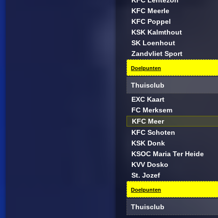
KFC Lentezon
KFC Meerle
KFC Poppel
KSK Kalmthout
SK Loenhout
Zandvliet Sport
Doelpunten
Thuisclub
EXC Kaart
FC Merksem
KFC Meer
KFC Schoten
KSK Donk
KSOC Maria Ter Heide
KVV Dosko
St. Jozef
Doelpunten
Thuisclub