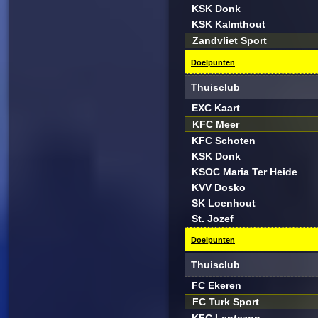
KSK Donk
KSK Kalmthout
Zandvliet Sport
Doelpunten
Thuisclub
EXC Kaart
KFC Meer
KFC Schoten
KSK Donk
KSOC Maria Ter Heide
KVV Dosko
SK Loenhout
St. Jozef
Doelpunten
Thuisclub
FC Ekeren
FC Turk Sport