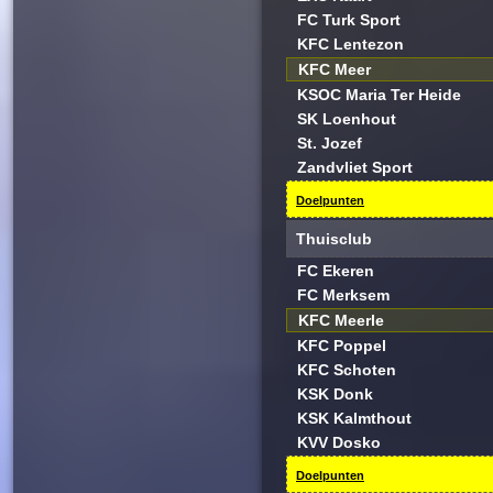
FC Turk Sport
KFC Lentezon
KFC Meer
KSOC Maria Ter Heide
SK Loenhout
St. Jozef
Zandvliet Sport
Doelpunten
Thuisclub
FC Ekeren
FC Merksem
KFC Meerle
KFC Poppel
KFC Schoten
KSK Donk
KSK Kalmthout
KVV Dosko
Doelpunten