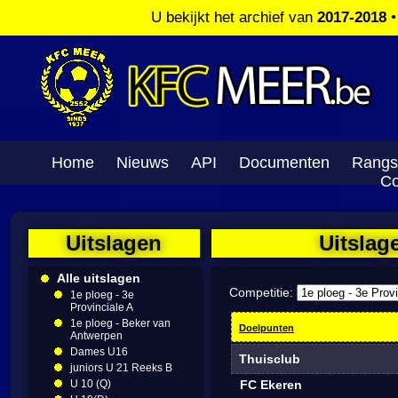
U bekijkt het archief van
2017-2018
Home
Nieuws
API
Documenten
Rangs
Co
Uitslagen
Uitslag
Alle uitslagen
Competitie:
1e ploeg - 3e
Provinciale A
1e ploeg - Beker van
Doelpunten
Antwerpen
Dames U16
Thuisclub
juniors U 21 Reeks B
U 10 (Q)
FC Ekeren