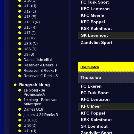
U 10(D)
FC Turk Sport
U11 (H)
KFC Lentezon
U12 (L)
KFC Meerle
U13 (E)
KFC Poppel
U13 B (R)
U15 (R)
KSK Kalmthout
U17 (J)
SK Loenhout
U7 (M)
Zandvliet Sport
U8 B (N)
U8A (D)
U9 (S)
Dames 1ste elftal
Reserven A Reeks H
Doelpunten
Reserven B Reeks P
Reserven C Reeks S
Thuisclub
Rangschikking
FC Ekeren
1e ploeg - 3e
FC Turk Sport
Provinciale A
KFC Lentezon
1e ploeg - Beker van
Antwerpen
KFC Meer
Dames U16
KFC Poppel
juniors U 21 Reeks B
KSK Kalmthout
U 10 (Q)
U 10(D)
SK Loenhout
U11 (H)
Zandvliet Sport