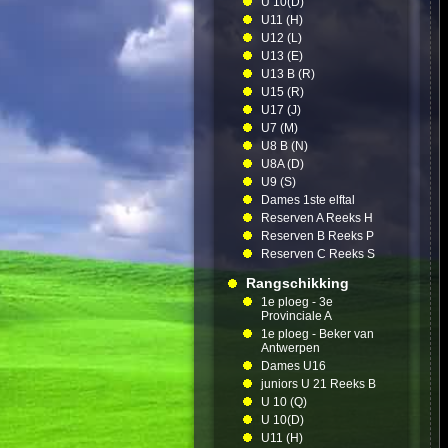
U 10(D)
U11 (H)
U12 (L)
U13 (E)
U13 B (R)
U15 (R)
U17 (J)
U7 (M)
U8 B (N)
U8A (D)
U9 (S)
Dames 1ste elftal
Reserven A Reeks H
Reserven B Reeks P
Reserven C Reeks S
Rangschikking
1e ploeg - 3e
Provinciale A
1e ploeg - Beker van
Antwerpen
Dames U16
juniors U 21 Reeks B
U 10 (Q)
U 10(D)
U11 (H)