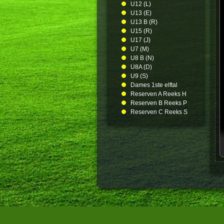
U12 (L)
U13 (E)
U13 B (R)
U15 (R)
U17 (J)
U7 (M)
U8 B (N)
U8A (D)
U9 (S)
Dames 1ste elftal
Reserven A Reeks H
Reserven B Reeks P
Reserven C Reeks S