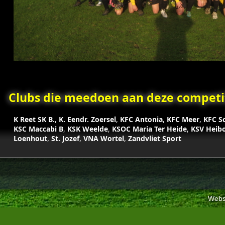
Clubs die meedoen aan deze competit
K Reet SK B.
,
K. Eendr. Zoersel
,
KFC Antonia
,
KFC Meer
,
KFC S
KSC Maccabi B
,
KSK Weelde
,
KSOC Maria Ter Heide
,
KSV Heib
Loenhout
,
St. Jozef
,
VNA Wortel
,
Zandvliet Sport
Webs