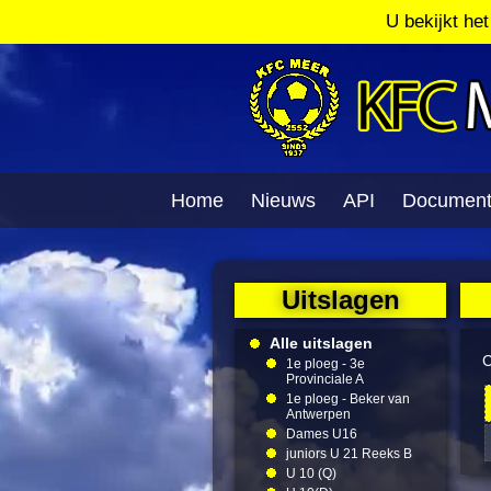
U bekijkt he
Home
Nieuws
API
Documen
Uitslagen
Alle uitslagen
C
1e ploeg - 3e
Provinciale A
1e ploeg - Beker van
Antwerpen
Dames U16
juniors U 21 Reeks B
U 10 (Q)