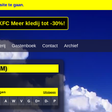
site te gaan.
KFC Meer kledij tot -30%!
rij
Gastenboek
Contact
Archief
(M)
gen
Uitslagen
A
W
V
G
D+
D-
P