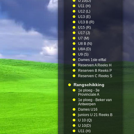
U 10(D)
U11 (H)
U12 (L)
U13 (E)
U13 B (R)
U15 (R)
U17 (J)
U7 (M)
U8 B (N)
U8A (D)
U9 (S)
Dames 1ste elftal
Reserven A Reeks H
Reserven B Reeks P
Reserven C Reeks S
Rangschikking
1e ploeg - 3e
Provinciale A
1e ploeg - Beker van
Antwerpen
Dames U16
juniors U 21 Reeks B
U 10 (Q)
U 10(D)
U11 (H)