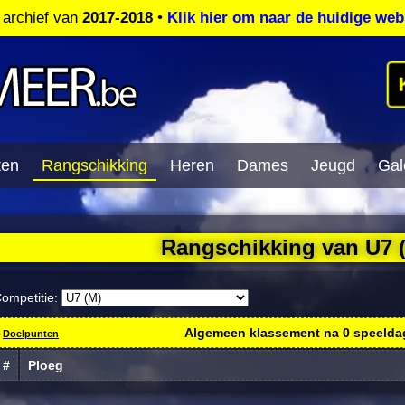
t archief van
2017-2018
•
Klik hier om naar de huidige web
ten
Rangschikking
Heren
Dames
Jeugd
Gale
Rangschikking van U7 
ompetitie:
Algemeen klassement na
0
speelda
Doelpunten
#
Ploeg