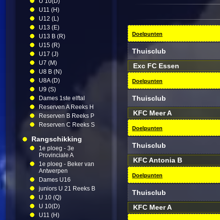
U 10(D)
U11 (H)
U12 (L)
U13 (E)
Doelpunten
U13 B (R)
U15 (R)
Thuisclub
U17 (J)
U7 (M)
Exc FC Essen
U8 B (N)
U8A (D)
Doelpunten
U9 (S)
Thuisclub
Dames 1ste elftal
Reserven A Reeks H
KFC Meer A
Reserven B Reeks P
Reserven C Reeks S
Doelpunten
Rangschikking
Thuisclub
1e ploeg - 3e
Provinciale A
KFC Antonia B
1e ploeg - Beker van
Antwerpen
Doelpunten
Dames U16
juniors U 21 Reeks B
Thuisclub
U 10 (Q)
U 10(D)
KFC Meer A
U11 (H)