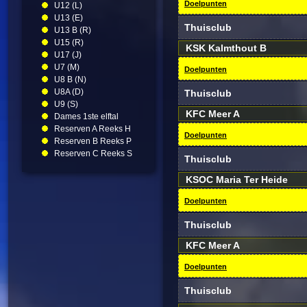
Doelpunten
U12 (L)
U13 (E)
Thuisclub
U13 B (R)
U15 (R)
KSK Kalmthout B
U17 (J)
U7 (M)
Doelpunten
U8 B (N)
U8A (D)
Thuisclub
U9 (S)
KFC Meer A
Dames 1ste elftal
Reserven A Reeks H
Doelpunten
Reserven B Reeks P
Reserven C Reeks S
Thuisclub
KSOC Maria Ter Heide
Doelpunten
Thuisclub
KFC Meer A
Doelpunten
Thuisclub