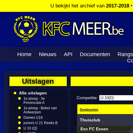
U bekijkt het archief van
2017-2018
Home
Nieuws
API
Documenten
Rangs
Co
Uitslagen
Alle uitslagen
Competitie:
1e ploeg - 3e
Provinciale A
1e ploeg - Beker van
Doelpunten
Antwerpen
Dames U16
Thuisclub
juniors U 21 Reeks B
U 10 (Q)
Exc FC Essen