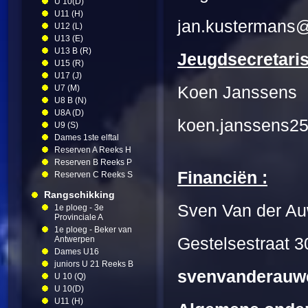
U 10(D)
U11 (H)
jan.kustermans
U12 (L)
U13 (E)
U13 B (R)
Jeugdsecretari
U15 (R)
U17 (J)
U7 (M)
Koen Jansse
U8 B (N)
U8A (D)
koen.janssens2
U9 (S)
Dames 1ste elftal
Reserven A Reeks H
Reserven B Reeks P
Financiën :
Reserven C Reeks S
Rangschikking
Sven Van der A
1e ploeg - 3e
Provinciale A
1e ploeg - Beker van
Antwerpen
Gestelsestraat 3
Dames U16
juniors U 21 Reeks B
svenvanderauw
U 10 (Q)
U 10(D)
U11 (H)