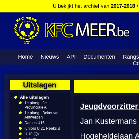
U bekijkt het archief van
2017-2018
Home
Nieuws
API
Documenten
Rangs
Co
Uitslagen
Alle uitslagen
1e ploeg - 3e
Jeugdvoorzitter
Provinciale A
1e ploeg - Beker van
Antwerpen
Jan Kustermans
Dames U16
juniors U 21 Reeks B
U 10 (Q)
Hogeheidelaan A