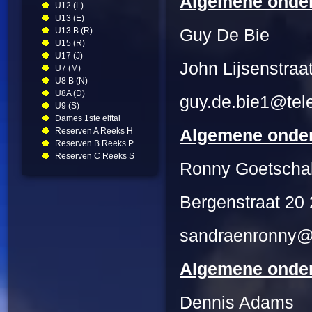
Algemene onders
U12 (L)
U13 (E)
U13 B (R)
Guy De Bie
U15 (R)
U17 (J)
John Lijsenstraa
U7 (M)
U8 B (N)
U8A (D)
guy.de.bie1@tel
U9 (S)
Dames 1ste elftal
Reserven A Reeks H
Algemene onders
Reserven B Reeks P
Reserven C Reeks S
Ronny Goetscha
Bergenstraat 20
sandraenronny@
Algemene onder
Dennis Adams