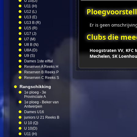
U 10(D)
U11 (H)
Ploegvoorstell
U12 (L)
U13 (E)
U13 B (R)
Er is geen omschrijvin
U15 (R)
U17 (J)
Clubs die mee
U7 (M)
U8 B (N)
Hoogstraten VV
,
KFC 
U8A (D)
Mechelen
,
SK Loenhou
U9 (S)
Dames 1ste elftal
Reserven A Reeks H
Reserven B Reeks P
Reserven C Reeks S
Rangschikking
1e ploeg - 3e
Provinciale A
1e ploeg - Beker van
Antwerpen
Dames U16
juniors U 21 Reeks B
U 10 (Q)
U 10(D)
U11 (H)