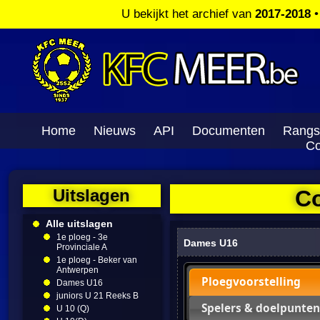
U bekijkt het archief van
2017-2018
Home
Nieuws
API
Documenten
Rangs
Co
Uitslagen
Co
Alle uitslagen
1e ploeg - 3e
Dames U16
Provinciale A
1e ploeg - Beker van
Antwerpen
Ploegvoorstelling
Dames U16
juniors U 21 Reeks B
Spelers & doelpunten
U 10 (Q)