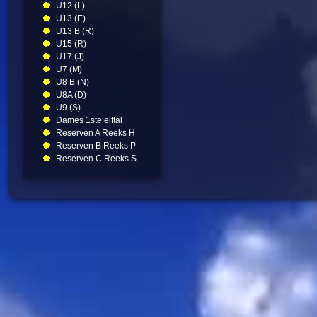
U12 (L)
U13 (E)
U13 B (R)
U15 (R)
U17 (J)
U7 (M)
U8 B (N)
U8A (D)
U9 (S)
Dames 1ste elftal
Reserven A Reeks H
Reserven B Reeks P
Reserven C Reeks S