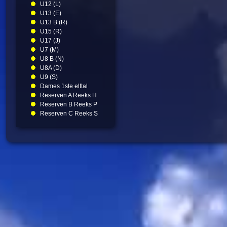
U12 (L)
U13 (E)
U13 B (R)
U15 (R)
U17 (J)
U7 (M)
U8 B (N)
U8A (D)
U9 (S)
Dames 1ste elftal
Reserven A Reeks H
Reserven B Reeks P
Reserven C Reeks S