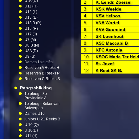
U 10(D)
2
K. Eendr. Zoersel
U11 (H)
3
KSK Weelde
U12 (L)
4
KSV Heibos
U13 (E)
5
VNA Wortel
U13 B (R)
U15 (R)
6
KVV Gooreind
U17 (J)
7
SK Loenhout
U7 (M)
8
KSC Maccabi B
U8 B (N)
9
KFC Antonia
U8A (D)
U9 (S)
10
KSOC Maria Ter Hei
Dames 1ste elftal
11
St. Jozef
Reserven A Reeks H
12
K Reet SK B.
Reserven B Reeks P
Reserven C Reeks S
Rangschikking
1e ploeg - 3e
Provinciale A
1e ploeg - Beker van
Antwerpen
Dames U16
juniors U 21 Reeks B
U 10 (Q)
U 10(D)
U11 (H)