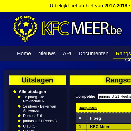
U bekijkt het archief van
2017-2018
Home
Nieuws
API
Documenten
Rangs
Co
Uitslagen
Rangsch
Alle uitslagen
Competitie:
1e ploeg - 3e
Provinciale A
1e ploeg - Beker van
Doelpunten
Antwerpen
Dames U16
#
Ploeg
juniors U 21 Reeks B
U 10 (Q)
1
KFC Meer