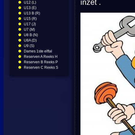
inzet .
U12 (L)
U13 (E)
U13 B (R)
U15 (R)
U17 (J)
U7 (M)
U8 B (N)
U8A (D)
U9 (S)
Dames 1ste elftal
Reserven A Reeks H
Reserven B Reeks P
Reserven C Reeks S