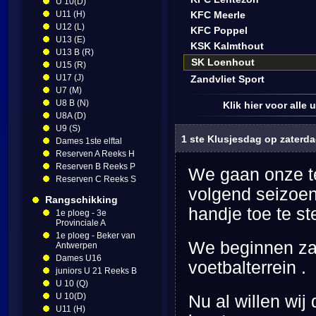
U 10(D)
U11 (H)
KFC Meerle
U12 (L)
KFC Poppel
U13 (E)
KSK Kalmthout
U13 B (R)
SK Loenhout
U15 (R)
U17 (J)
Zandvliet Sport
U7 (M)
U8 B (N)
Klik hier voor alle
U8A (D)
U9 (S)
1 ste Klusjesdag op zaterdag
Dames 1ste elftal
Reserven A Reeks H
Reserven B Reeks P
We gaan onze te
Reserven C Reeks S
volgend seizoen 
Rangschikking
handje toe te st
1e ploeg - 3e
Provinciale A
1e ploeg - Beker van
We beginnen zat
Antwerpen
Dames U16
voetbalterrein .
juniors U 21 Reeks B
U 10 (Q)
U 10(D)
Nu al willen wi
U11 (H)