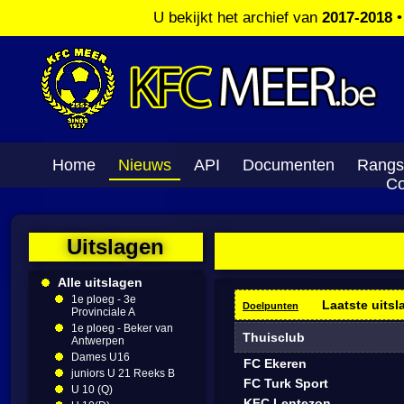
U bekijkt het archief van
2017-2018
Home
Nieuws
API
Documenten
Rangs
Co
Uitslagen
Alle uitslagen
1e ploeg - 3e
Laatste uitsl
Doelpunten
Provinciale A
1e ploeg - Beker van
Thuisclub
Antwerpen
Dames U16
FC Ekeren
juniors U 21 Reeks B
FC Turk Sport
U 10 (Q)
KFC Lentezon