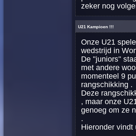
zeker nog volg
U21 Kampioen !!!
Onze U21 spelen
wedstrijd in Wor
De "juniors" sta
met andere woor
momenteel 9 pu
rangschikking .
Deze rangschikki
, maar onze U21
genoeg om ze n
.
Hieronder vindt 