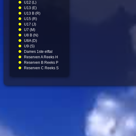
U12 (L)
U13 (E)
U13 B (R)
U15 (R)
U17 (J)
U7 (M)
U8 B (N)
U8A (D)
U9 (S)
Dames 1ste elftal
Reserven A Reeks H
Reserven B Reeks P
Reserven C Reeks S