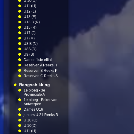
U 10(D)
U11 (H)
U12 (L)
U13 (E)
U13 B (R)
U15 (R)
U17 (J)
U7 (M)
U8 B (N)
U8A (D)
U9 (S)
Dames 1ste elftal
Reserven A Reeks H
Reserven B Reeks P
Reserven C Reeks S
Rangschikking
1e ploeg - 3e
Provinciale A
1e ploeg - Beker van
Antwerpen
Dames U16
juniors U 21 Reeks B
U 10 (Q)
U 10(D)
U11 (H)