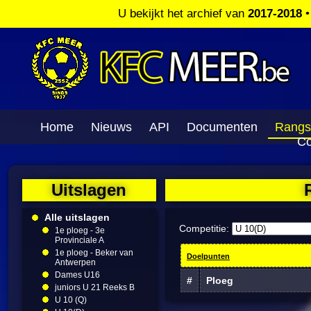
U bekijkt het archief van
2017-2018
Home
Nieuws
API
Documenten
Rangs
Co
Uitslagen
Alle uitslagen
Competitie:
1e ploeg - 3e
Provinciale A
1e ploeg - Beker van
Doelpunten
Antwerpen
Dames U16
#
Ploeg
juniors U 21 Reeks B
U 10 (Q)