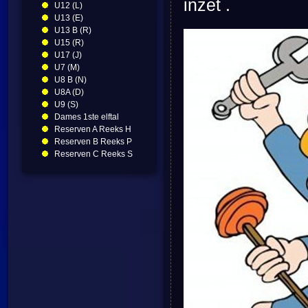
inzet .
U12 (L)
U13 (E)
U13 B (R)
U15 (R)
U17 (J)
U7 (M)
U8 B (N)
U8A (D)
U9 (S)
Dames 1ste elftal
Reserven A Reeks H
Reserven B Reeks P
Reserven C Reeks S