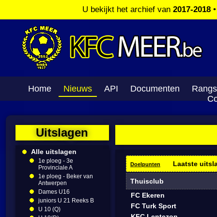
U bekijkt het archief van
2017-2018
Home
Nieuws
API
Documenten
Rangs
Co
Uitslagen
Alle uitslagen
1e ploeg - 3e
Laatste uitsl
Doelpunten
Provinciale A
1e ploeg - Beker van
Thuisclub
Antwerpen
Dames U16
FC Ekeren
juniors U 21 Reeks B
FC Turk Sport
U 10 (Q)
KFC Lentezon