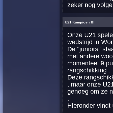
zeker nog volg
U21 Kampioen !!!
Onze U21 spelen
wedstrijd in Wor
De "juniors" sta
met andere woor
momenteel 9 pu
rangschikking .
Deze rangschikki
, maar onze U21
genoeg om ze n
.
Hieronder vindt 