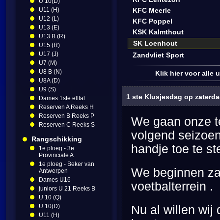
U 10(D)
U11 (H)
KFC Meerle
U12 (L)
KFC Poppel
U13 (E)
KSK Kalmthout
U13 B (R)
SK Loenhout
U15 (R)
U17 (J)
Zandvliet Sport
U7 (M)
U8 B (N)
Klik hier voor alle
U8A (D)
U9 (S)
1 ste Klusjesdag op zaterdag
Dames 1ste elftal
Reserven A Reeks H
Reserven B Reeks P
We gaan onze te
Reserven C Reeks S
volgend seizoen 
Rangschikking
handje toe te st
1e ploeg - 3e
Provinciale A
1e ploeg - Beker van
We beginnen zat
Antwerpen
Dames U16
voetbalterrein .
juniors U 21 Reeks B
U 10 (Q)
U 10(D)
Nu al willen wi
U11 (H)