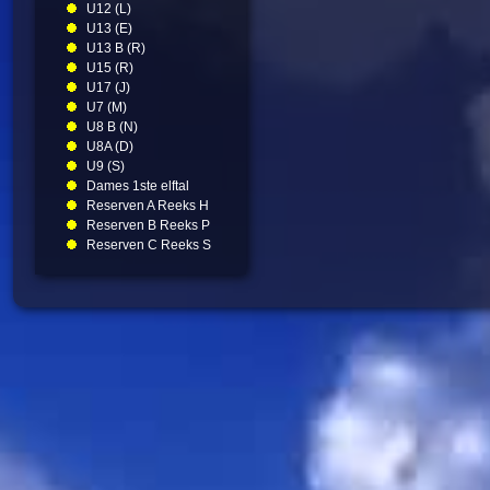
U12 (L)
U13 (E)
U13 B (R)
U15 (R)
U17 (J)
U7 (M)
U8 B (N)
U8A (D)
U9 (S)
Dames 1ste elftal
Reserven A Reeks H
Reserven B Reeks P
Reserven C Reeks S