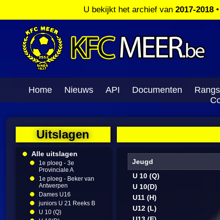
U bekijkt het archief van
2017-2018
Home
Nieuws
API
Documenten
Rangs
Co
Uitslagen
Alle uitslagen
Jeugd
1e ploeg - 3e
Provinciale A
U 10 (Q)
1e ploeg - Beker van
Antwerpen
U 10(D)
Dames U16
U11 (H)
juniors U 21 Reeks B
U12 (L)
U 10 (Q)
U13 (E)