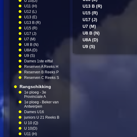
U 10(D)
U13 B (R)
U11 (H)
U12 (L)
U15 (R)
U13 (E)
U17 (J)
U13 B (R)
U7 (M)
U15 (R)
U8 B (N)
U17 (J)
U7 (M)
U8A (D)
U8 B (N)
U9 (S)
U8A (D)
U9 (S)
Dames 1ste elftal
Reserven A Reeks H
Reserven B Reeks P
Reserven C Reeks S
Rangschikking
1e ploeg - 3e
Provinciale A
1e ploeg - Beker van
Antwerpen
Dames U16
juniors U 21 Reeks B
U 10 (Q)
U 10(D)
U11 (H)