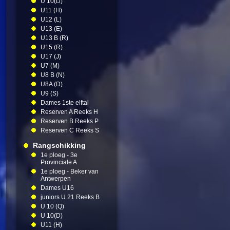
U 10(D)
U11 (H)
U12 (L)
U13 (E)
U13 B (R)
U15 (R)
U17 (J)
U7 (M)
U8 B (N)
U8A (D)
U9 (S)
Dames 1ste elftal
Reserven A Reeks H
Reserven B Reeks P
Reserven C Reeks S
Rangschikking
1e ploeg - 3e
Provinciale A
1e ploeg - Beker van
Antwerpen
Dames U16
juniors U 21 Reeks B
U 10 (Q)
U 10(D)
U11 (H)