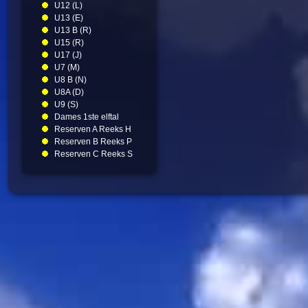
U12 (L)
U13 (E)
U13 B (R)
U15 (R)
U17 (J)
U7 (M)
U8 B (N)
U8A (D)
U9 (S)
Dames 1ste elftal
Reserven A Reeks H
Reserven B Reeks P
Reserven C Reeks S