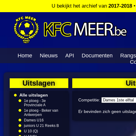
U bekijkt het archief van
2017-2018
Home
Nieuws
API
Documenten
Rangs
Co
Uitslagen
Ui
Alle uitslagen
Competitie:
1e ploeg - 3e
Provinciale A
1e ploeg - Beker van
Er bevinden zich geen uitslag
Antwerpen
Dames U16
juniors U 21 Reeks B
U 10 (Q)