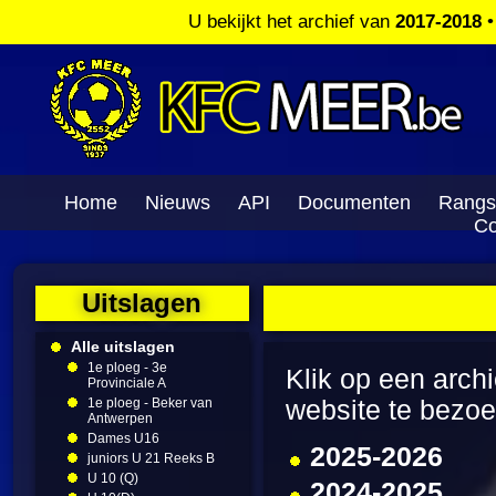
U bekijkt het archief van
2017-2018
Home
Nieuws
API
Documenten
Rangs
Co
Uitslagen
Alle uitslagen
1e ploeg - 3e
Klik op een arch
Provinciale A
1e ploeg - Beker van
website te bezo
Antwerpen
Dames U16
2025-2026
juniors U 21 Reeks B
U 10 (Q)
2024-2025