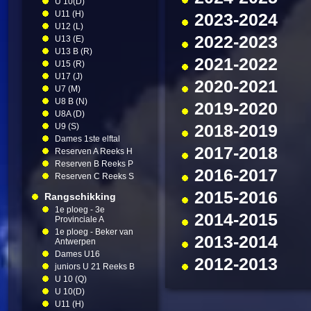
U 10(D)
U11 (H)
2023-2024
U12 (L)
2022-2023
U13 (E)
U13 B (R)
2021-2022
U15 (R)
U17 (J)
2020-2021
U7 (M)
U8 B (N)
2019-2020
U8A (D)
U9 (S)
2018-2019
Dames 1ste elftal
2017-2018
Reserven A Reeks H
Reserven B Reeks P
2016-2017
Reserven C Reeks S
2015-2016
Rangschikking
1e ploeg - 3e
2014-2015
Provinciale A
1e ploeg - Beker van
2013-2014
Antwerpen
Dames U16
2012-2013
juniors U 21 Reeks B
U 10 (Q)
U 10(D)
U11 (H)