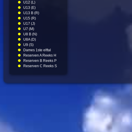
U12 (L)
U13 (E)
U13 B (R)
U15 (R)
U17 (J)
U7 (M)
U8 B (N)
U8A (D)
U9 (S)
Dames 1ste elftal
Reserven A Reeks H
Reserven B Reeks P
Reserven C Reeks S