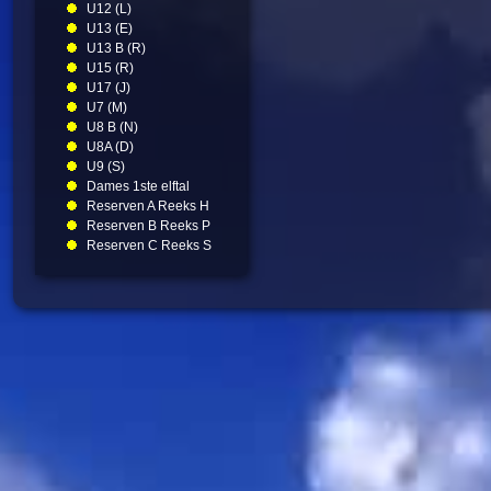
U12 (L)
U13 (E)
U13 B (R)
U15 (R)
U17 (J)
U7 (M)
U8 B (N)
U8A (D)
U9 (S)
Dames 1ste elftal
Reserven A Reeks H
Reserven B Reeks P
Reserven C Reeks S