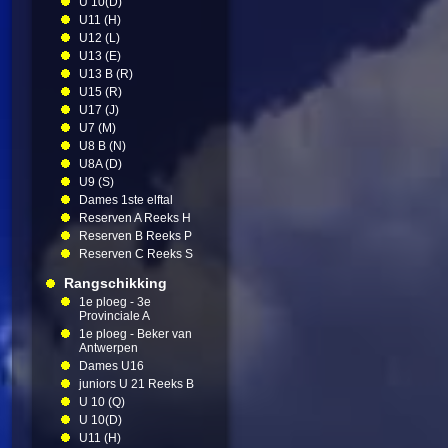
U 10(D)
U11 (H)
U12 (L)
U13 (E)
U13 B (R)
U15 (R)
U17 (J)
U7 (M)
U8 B (N)
U8A (D)
U9 (S)
Dames 1ste elftal
Reserven A Reeks H
Reserven B Reeks P
Reserven C Reeks S
Rangschikking
1e ploeg - 3e
Provinciale A
1e ploeg - Beker van
Antwerpen
Dames U16
juniors U 21 Reeks B
U 10 (Q)
U 10(D)
U11 (H)