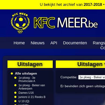
U bekijkt het archief van
2017-2018
Home
Nieuws
API
Documenten
Rangs
Co
Uitslagen
Uitslagen
Alle uitslagen
Competitie:
1e ploeg - 3e
Provinciale A
1e ploeg - Beker van
Er bevinden zich geen uitslag
Antwerpen
Dames U16
juniors U 21 Reeks B
U 10 (Q)