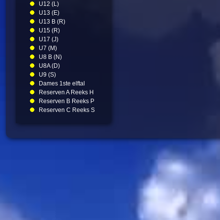
U12 (L)
U13 (E)
U13 B (R)
U15 (R)
U17 (J)
U7 (M)
U8 B (N)
U8A (D)
U9 (S)
Dames 1ste elftal
Reserven A Reeks H
Reserven B Reeks P
Reserven C Reeks S