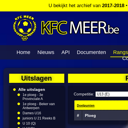
U bekijkt het archief van
2017-2018
Home
Nieuws
API
Documenten
Rangs
Co
Uitslagen
Alle uitslagen
Competitie:
1e ploeg - 3e
Provinciale A
1e ploeg - Beker van
Doelpunten
Antwerpen
Dames U16
#
Ploeg
juniors U 21 Reeks B
U 10 (Q)