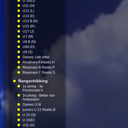
U 10(D)
U11 (H)
U12 (L)
U13 (E)
U13 B (R)
U15 (R)
U17 (J)
U7 (M)
U8 B (N)
U8A (D)
U9 (S)
Dames 1ste elftal
Reserven A Reeks H
Reserven B Reeks P
Reserven C Reeks S
Rangschikking
1e ploeg - 3e
Provinciale A
1e ploeg - Beker van
Antwerpen
Dames U16
juniors U 21 Reeks B
U 10 (Q)
U 10(D)
U11 (H)