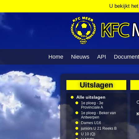
U bekijkt he
Home
Nieuws
API
Documen
Uitslagen
Alle uitslagen
C
1e ploeg - 3e
Provinciale A
1e ploeg - Beker van
K
Antwerpen
Dames U16
juniors U 21 Reeks B
U 10 (Q)