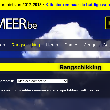
t archief van
2017-2018
•
Klik hier om naar de huidige web
ten
Rangschikking
Heren
Dames
Jeugd
Gale
Rangschikking
ompetitie:
ies een competitie waarvan u de rangschikking wilt bekijken.