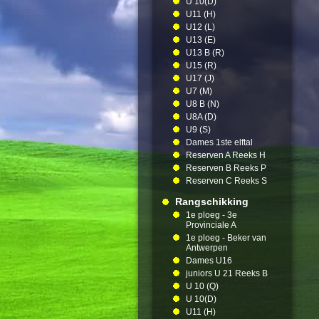
U 10(D)
U11 (H)
U12 (L)
U13 (E)
U13 B (R)
U15 (R)
U17 (J)
U7 (M)
U8 B (N)
U8A (D)
U9 (S)
Dames 1ste elftal
Reserven A Reeks H
Reserven B Reeks P
Reserven C Reeks S
Rangschikking
1e ploeg - 3e
Provinciale A
1e ploeg - Beker van
Antwerpen
Dames U16
juniors U 21 Reeks B
U 10 (Q)
U 10(D)
U11 (H)