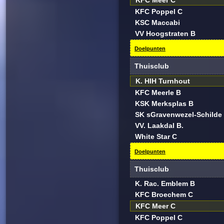
KFC Meer C
KFC Poppel C
KSC Maccabi
VV Hoogstraten B
Doelpunten
Thuisclub
K. HIH Turnhout
KFC Meerle B
KSK Merksplas B
SK sGravenwezel-Schilde
VV. Laakdal B.
White Star C
Doelpunten
Thuisclub
K. Rac. Emblem B
KFC Broechem C
KFC Meer C
KFC Poppel C