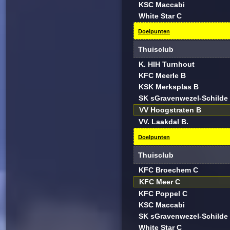
KSC Maccabi
White Star C
Doelpunten
Thuisclub
K. HIH Turnhout
KFC Meerle B
KSK Merksplas B
SK sGravenwezel-Schilde
VV Hoogstraten B
VV. Laakdal B.
Doelpunten
Thuisclub
KFC Broechem C
KFC Meer C
KFC Poppel C
KSC Maccabi
SK sGravenwezel-Schilde
White Star C