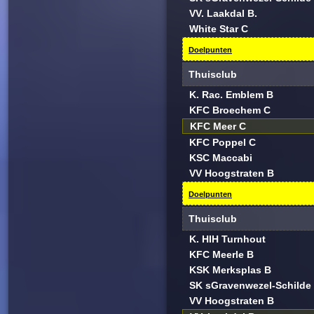
VV. Laakdal B.
White Star C
Doelpunten
Thuisclub
K. Rac. Emblem B
KFC Broechem C
KFC Meer C
KFC Poppel C
KSC Maccabi
VV Hoogstraten B
Doelpunten
Thuisclub
K. HIH Turnhout
KFC Meerle B
KSK Merksplas B
SK sGravenwezel-Schilde
VV Hoogstraten B