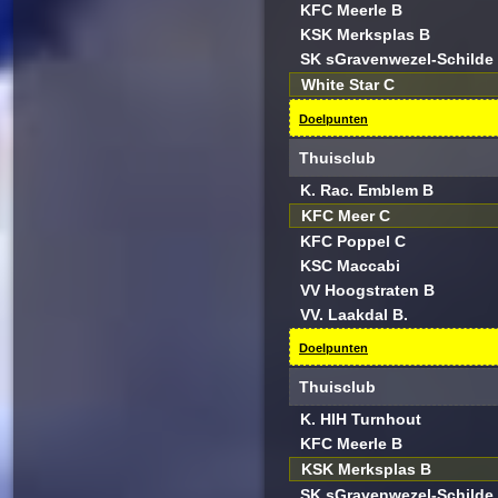
KFC Meerle B
KSK Merksplas B
SK sGravenwezel-Schilde
White Star C
Doelpunten
Thuisclub
K. Rac. Emblem B
KFC Meer C
KFC Poppel C
KSC Maccabi
VV Hoogstraten B
VV. Laakdal B.
Doelpunten
Thuisclub
K. HIH Turnhout
KFC Meerle B
KSK Merksplas B
SK sGravenwezel-Schilde