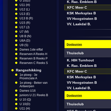
U 10(D)
K. Rac. Emblem B
U11 (H)
KFC Meer C
U12 (L)
KSK Merksplas B
U13 (E)
U13 B (R)
VV Hoogstraten B
U15 (R)
VV. Laakdal B.
U17 (J)
U7 (M)
U8 B (N)
U8A (D)
Doelpunten
U9 (S)
Dames 1ste elftal
Thuisclub
Reserven A Reeks H
Reserven B Reeks P
K. HIH Turnhout
Reserven C Reeks S
K. Rac. Emblem B
Rangschikking
KFC Meer C
1e ploeg - 3e
KSK Merksplas B
Provinciale A
VV Hoogstraten B
1e ploeg - Beker van
Antwerpen
VV. Laakdal B.
Dames U16
juniors U 21 Reeks B
Doelpunten
U 10 (Q)
Thuisclub
U 10(D)
U11 (H)