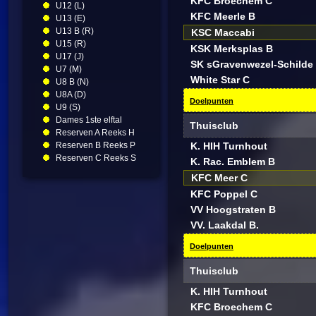
KFC Broechem C
U12 (L)
KFC Meerle B
U13 (E)
U13 B (R)
KSC Maccabi
U15 (R)
KSK Merksplas B
U17 (J)
SK sGravenwezel-Schilde
U7 (M)
White Star C
U8 B (N)
U8A (D)
Doelpunten
U9 (S)
Dames 1ste elftal
Thuisclub
Reserven A Reeks H
Reserven B Reeks P
K. HIH Turnhout
Reserven C Reeks S
K. Rac. Emblem B
KFC Meer C
KFC Poppel C
VV Hoogstraten B
VV. Laakdal B.
Doelpunten
Thuisclub
K. HIH Turnhout
KFC Broechem C