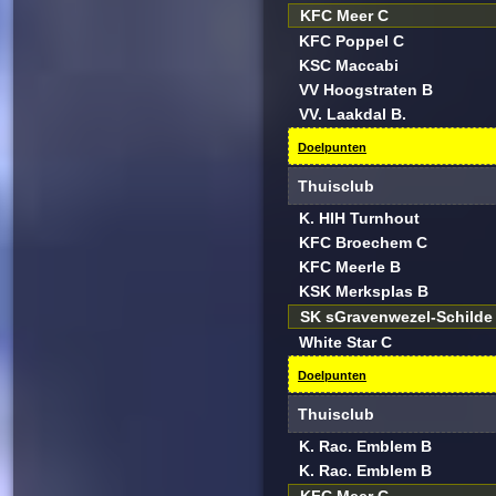
KFC Meer C
KFC Poppel C
KSC Maccabi
VV Hoogstraten B
VV. Laakdal B.
Doelpunten
Thuisclub
K. HIH Turnhout
KFC Broechem C
KFC Meerle B
KSK Merksplas B
SK sGravenwezel-Schilde
White Star C
Doelpunten
Thuisclub
K. Rac. Emblem B
K. Rac. Emblem B