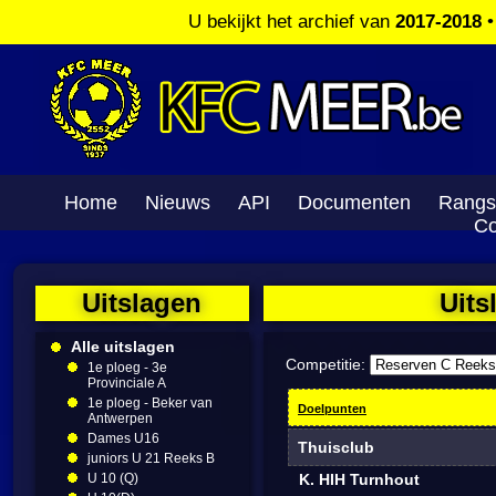
U bekijkt het archief van
2017-2018
Home
Nieuws
API
Documenten
Rangs
Co
Uitslagen
Uits
Alle uitslagen
Competitie:
1e ploeg - 3e
Provinciale A
1e ploeg - Beker van
Doelpunten
Antwerpen
Dames U16
Thuisclub
juniors U 21 Reeks B
U 10 (Q)
K. HIH Turnhout