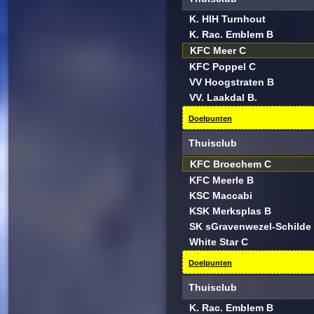
K. HIH Turnhout
K. Rac. Emblem B
KFC Meer C
KFC Poppel C
VV Hoogstraten B
VV. Laakdal B.
Doelpunten
Thuisclub
KFC Broechem C
KFC Meerle B
KSC Maccabi
KSK Merksplas B
SK sGravenwezel-Schilde
White Star C
Doelpunten
Thuisclub
K. Rac. Emblem B