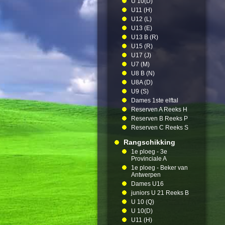
U 10(D)
U11 (H)
U12 (L)
U13 (E)
U13 B (R)
U15 (R)
U17 (J)
U7 (M)
U8 B (N)
U8A (D)
U9 (S)
Dames 1ste elftal
Reserven A Reeks H
Reserven B Reeks P
Reserven C Reeks S
Rangschikking
1e ploeg - 3e
Provinciale A
1e ploeg - Beker van
Antwerpen
Dames U16
juniors U 21 Reeks B
U 10 (Q)
U 10(D)
U11 (H)