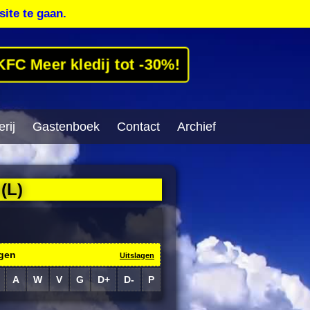
site te gaan.
KFC Meer kledij tot -30%!
rij
Gastenboek
Contact
Archief
(L)
gen
Uitslagen
A
W
V
G
D+
D-
P