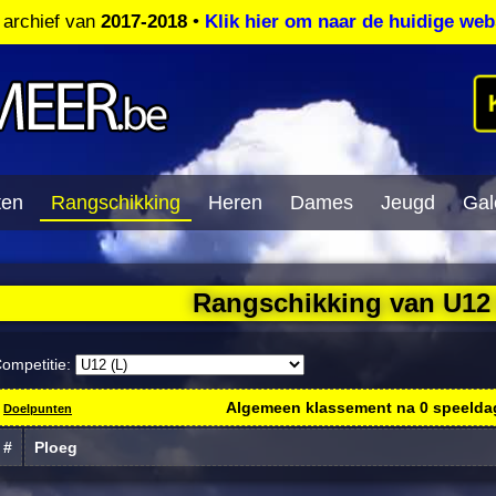
t archief van
2017-2018
•
Klik hier om naar de huidige web
ten
Rangschikking
Heren
Dames
Jeugd
Gale
Rangschikking van U12 
ompetitie:
Algemeen klassement na
0
speelda
Doelpunten
#
Ploeg