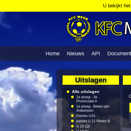
U bekijkt he
Home
Nieuws
API
Documen
Uitslagen
Alle uitslagen
C
1e ploeg - 3e
Provinciale A
1e ploeg - Beker van
Antwerpen
Dames U16
juniors U 21 Reeks B
U 10 (Q)