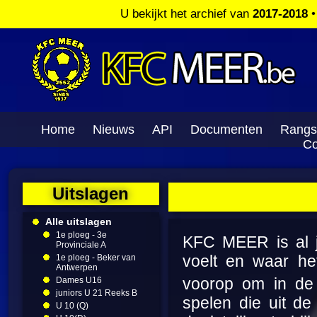
U bekijkt het archief van
2017-2018
Home
Nieuws
API
Documenten
Rangs
Co
Uitslagen
Alle uitslagen
1e ploeg - 3e
KFC MEER is al ja
Provinciale A
voelt en waar he
1e ploeg - Beker van
Antwerpen
voorop om in de
Dames U16
juniors U 21 Reeks B
spelen die uit d
U 10 (Q)