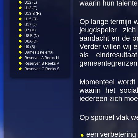
waarin hun talent
U12 (L)
U13 (E)
U13 B (R)
U15 (R)
Op lange termijn 
U17 (J)
jeugdspeler zic
U7 (M)
U8 B (N)
aandacht en de ont
U8A (D)
Verder willen wij
U9 (S)
Dames 1ste elftal
als eindresul
Reserven A Reeks H
gemeentegrenzen 
Reserven B Reeks P
Reserven C Reeks S
Momenteel wordt 
waarin het soci
iedereen zich moe
Op sportief vlak 
een verbetering 