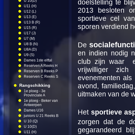
doelstelling te bl
U 10(D)
U11 (H)
2013 besloten o
U12 (L)
sportieve cel va
U13 (E)
U13 B (R)
sporen verdiend h
U15 (R)
U17 (J)
U7 (M)
sociale
funct
De
U8 B (N)
U8A (D)
en indien nodig 
U9 (S)
club zijn waar
Dames 1ste elftal
Reserven A Reeks H
vrijwilliger zi
Reserven B Reeks P
evenementen als h
Reserven C Reeks S
avond, familiedag,
Rangschikking
1e ploeg - 3e
uitmaken van de w
Provinciale A
1e ploeg - Beker van
Antwerpen
Dames U16
Het
sportieve as
juniors U 21 Reeks B
zorgen dat de d
U 10 (Q)
U 10(D)
gegarandeerd bli
U11 (H)