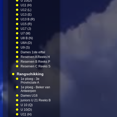
U 10(D)
U11 (H)
U12 (L)
U13 (E)
U13 B (R)
U15 (R)
U17 (J)
U7 (M)
U8 B (N)
U8A (D)
U9 (S)
Dames 1ste elftal
Reserven A Reeks H
Reserven B Reeks P
Reserven C Reeks S
Rangschikking
1e ploeg - 3e
Provinciale A
1e ploeg - Beker van
Antwerpen
Dames U16
juniors U 21 Reeks B
U 10 (Q)
U 10(D)
U11 (H)