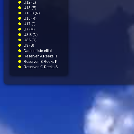
U12 (L)
U13 (E)
U13 B (R)
U15 (R)
U17 (J)
U7 (M)
U8 B (N)
U8A (D)
U9 (S)
Dames 1ste elftal
Reserven A Reeks H
Reserven B Reeks P
Reserven C Reeks S