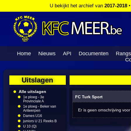
U bekijkt het archief van
2017-2018
Home
Nieuws
API
Documenten
Rangs
Co
Uitslagen
Alle uitslagen
FC Turk Sport
1e ploeg - 3e
Provinciale A
1e ploeg - Beker van
Er is geen omschrijving voor
Antwerpen
Dames U16
juniors U 21 Reeks B
U 10 (Q)