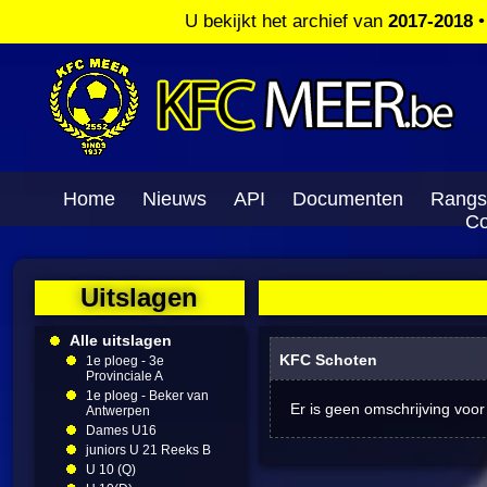
U bekijkt het archief van
2017-2018
Home
Nieuws
API
Documenten
Rangs
Co
Uitslagen
Alle uitslagen
KFC Schoten
1e ploeg - 3e
Provinciale A
1e ploeg - Beker van
Er is geen omschrijving voor
Antwerpen
Dames U16
juniors U 21 Reeks B
U 10 (Q)