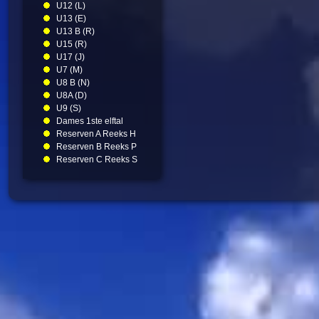
U12 (L)
U13 (E)
U13 B (R)
U15 (R)
U17 (J)
U7 (M)
U8 B (N)
U8A (D)
U9 (S)
Dames 1ste elftal
Reserven A Reeks H
Reserven B Reeks P
Reserven C Reeks S