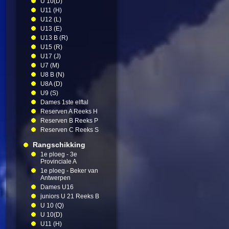
U 10(D)
U11 (H)
U12 (L)
U13 (E)
U13 B (R)
U15 (R)
U17 (J)
U7 (M)
U8 B (N)
U8A (D)
U9 (S)
Dames 1ste elftal
Reserven A Reeks H
Reserven B Reeks P
Reserven C Reeks S
Rangschikking
1e ploeg - 3e
Provinciale A
1e ploeg - Beker van
Antwerpen
Dames U16
juniors U 21 Reeks B
U 10 (Q)
U 10(D)
U11 (H)