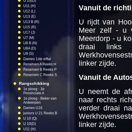
U 10(D)
U11 (H)
Vanuit de richt
U12 (L)
U13 (E)
U rijdt van Ho
U13 B (R)
U15 (R)
Meer zelf - u 
U17 (J)
Meerdorp - u ko
U7 (M)
U8 B (N)
draai links 
U8A (D)
Werkhovensest
U9 (S)
Dames 1ste elftal
linker zijde.
Reserven A Reeks H
Reserven B Reeks P
Reserven C Reeks S
Vanuit de Auto
Rangschikking
1e ploeg - 3e
U neemt de afri
Provinciale A
naar rechts ric
1e ploeg - Beker van
Antwerpen
verder draai na
Dames U16
juniors U 21 Reeks B
Werkhovensestr
U 10 (Q)
linker zijde.
U 10(D)
U11 (H)