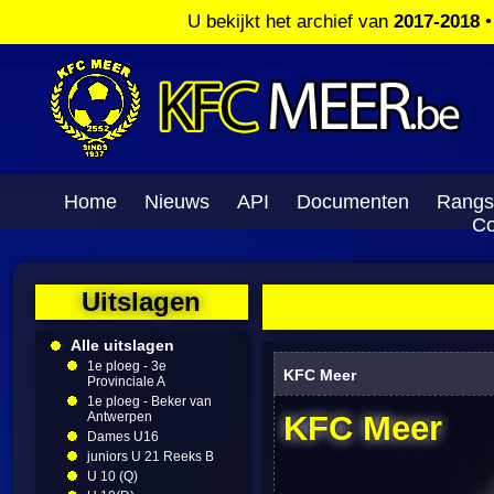
U bekijkt het archief van
2017-2018
Home
Nieuws
API
Documenten
Rangs
Co
Uitslagen
Alle uitslagen
1e ploeg - 3e
KFC Meer
Provinciale A
1e ploeg - Beker van
Antwerpen
KFC Meer
Dames U16
juniors U 21 Reeks B
U 10 (Q)