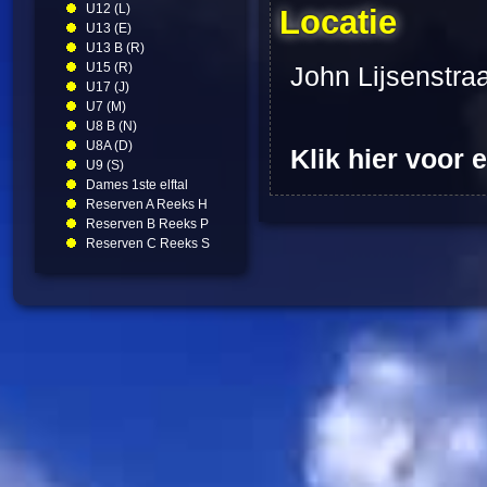
U12 (L)
Locatie
U13 (E)
U13 B (R)
U15 (R)
John Lijsenstra
U17 (J)
U7 (M)
U8 B (N)
U8A (D)
Klik hier voor 
U9 (S)
Dames 1ste elftal
Reserven A Reeks H
Reserven B Reeks P
Reserven C Reeks S