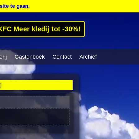
site te gaan.
KFC Meer kledij tot -30%!
rij
Gastenboek
Contact
Archief
t