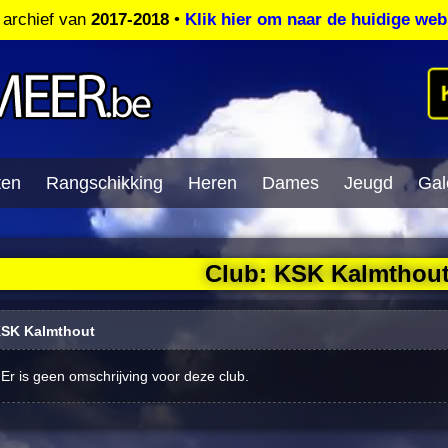
t archief van
2017-2018
•
Klik hier om naar de huidige web
ten
Rangschikking
Heren
Dames
Jeugd
Gale
Club: KSK Kalmthou
SK Kalmthout
Er is geen omschrijving voor deze club.