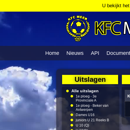
U bekijkt he
Home
Nieuws
API
Documen
Uitslagen
Alle uitslagen
K
1e ploeg - 3e
Provinciale A
1e ploeg - Beker van
Antwerpen
Dames U16
juniors U 21 Reeks B
U 10 (Q)