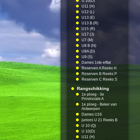
U 10(D)
U11 (H)
U12 (L)
U13 (E)
U13 B (R)
U15 (R)
U17 (J)
U7 (M)
U8 B (N)
U8A (D)
U9 (S)
Dames 1ste elftal
Reserven A Reeks H
Reserven B Reeks P
Reserven C Reeks S
Rangschikking
1e ploeg - 3e
Provinciale A
1e ploeg - Beker van
Antwerpen
Dames U16
juniors U 21 Reeks B
U 10 (Q)
U 10(D)
U11 (H)