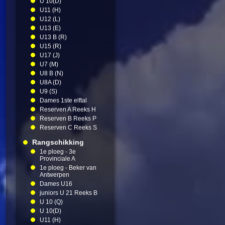
U 10(D)
U11 (H)
U12 (L)
U13 (E)
U13 B (R)
U15 (R)
U17 (J)
U7 (M)
U8 B (N)
U8A (D)
U9 (S)
Dames 1ste elftal
Reserven A Reeks H
Reserven B Reeks P
Reserven C Reeks S
Rangschikking
1e ploeg - 3e
Provinciale A
1e ploeg - Beker van
Antwerpen
Dames U16
juniors U 21 Reeks B
U 10 (Q)
U 10(D)
U11 (H)