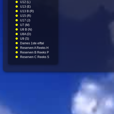
U12 (L)
U13 (E)
U13 B (R)
U15 (R)
U17 (J)
U7 (M)
U8 B (N)
U8A (D)
U9 (S)
Dames 1ste elftal
Reserven A Reeks H
Reserven B Reeks P
Reserven C Reeks S