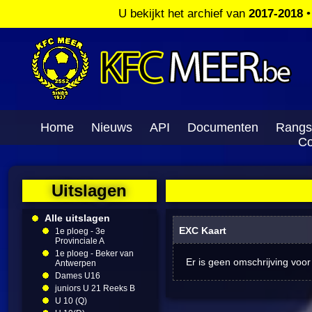
U bekijkt het archief van
2017-2018
Home
Nieuws
API
Documenten
Rangs
Co
Uitslagen
Alle uitslagen
EXC Kaart
1e ploeg - 3e
Provinciale A
1e ploeg - Beker van
Er is geen omschrijving voor
Antwerpen
Dames U16
juniors U 21 Reeks B
U 10 (Q)