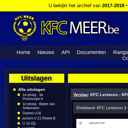
U bekijkt het archief van
2017-2018
Home
Nieuws
API
Documenten
Rangs
Co
Uitslagen
Alle uitslagen
Verslag
: KFC Lentezon - KF
1e ploeg - 3e
Provinciale A
1e ploeg - Beker van
Eindstand: KFC Lentezon 3
Antwerpen
Dames U16
juniors U 21 Reeks B
U 10 (Q)