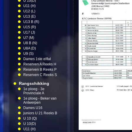
U 10(D)
U11 (H)
U12 (L)
U13 (E)
U13 B (R)
U15 (R)
U17 (J)
U7 (M)
U8 B (N)
U8A (D)
U9 (S)
Dames 1ste elftal
Reserven A Reeks H
Reserven B Reeks P
Reserven C Reeks S
Rangschikking
1e ploeg - 3e
Provinciale A
1e ploeg - Beker van
Antwerpen
Dames U16
juniors U 21 Reeks B
U 10 (Q)
U 10(D)
U11 (H)