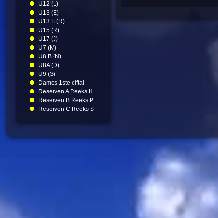
U12 (L)
U13 (E)
U13 B (R)
U15 (R)
U17 (J)
U7 (M)
U8 B (N)
U8A (D)
U9 (S)
Dames 1ste elftal
Reserven A Reeks H
Reserven B Reeks P
Reserven C Reeks S