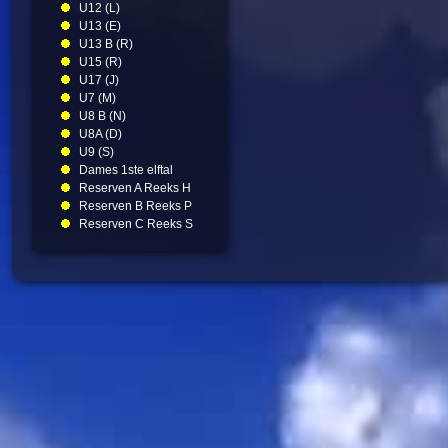
U12 (L)
U13 (E)
U13 B (R)
U15 (R)
U17 (J)
U7 (M)
U8 B (N)
U8A (D)
U9 (S)
Dames 1ste elftal
Reserven A Reeks H
Reserven B Reeks P
Reserven C Reeks S