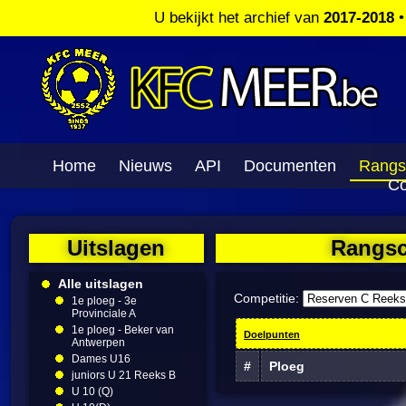
U bekijkt het archief van
2017-2018
Home
Nieuws
API
Documenten
Rangs
Co
Uitslagen
Rangsc
Alle uitslagen
Competitie:
1e ploeg - 3e
Provinciale A
1e ploeg - Beker van
Doelpunten
Antwerpen
Dames U16
#
Ploeg
juniors U 21 Reeks B
U 10 (Q)