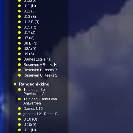
U 10(D)
U11 (H)
U12 (L)
U13 (E)
U13 B (R)
U15 (R)
U17 (J)
U7 (M)
U8 B (N)
U8A (D)
U9 (S)
Dames 1ste elftal
Reserven A Reeks H
Reserven B Reeks P
Reserven C Reeks S
Rangschikking
1e ploeg - 3e
Provinciale A
1e ploeg - Beker van
Antwerpen
Dames U16
juniors U 21 Reeks B
U 10 (Q)
U 10(D)
U11 (H)