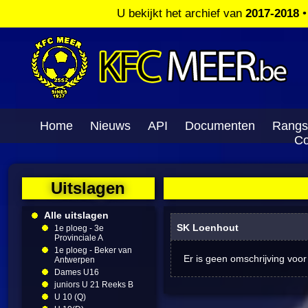
U bekijkt het archief van
2017-2018
Home
Nieuws
API
Documenten
Rangs
Co
Uitslagen
Alle uitslagen
SK Loenhout
1e ploeg - 3e
Provinciale A
1e ploeg - Beker van
Er is geen omschrijving voor
Antwerpen
Dames U16
juniors U 21 Reeks B
U 10 (Q)