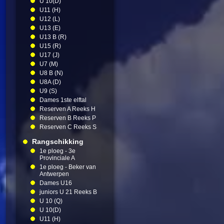
U 10(D)
U11 (H)
U12 (L)
U13 (E)
U13 B (R)
U15 (R)
U17 (J)
U7 (M)
U8 B (N)
U8A (D)
U9 (S)
Dames 1ste elftal
Reserven A Reeks H
Reserven B Reeks P
Reserven C Reeks S
Rangschikking
1e ploeg - 3e
Provinciale A
1e ploeg - Beker van
Antwerpen
Dames U16
juniors U 21 Reeks B
U 10 (Q)
U 10(D)
U11 (H)