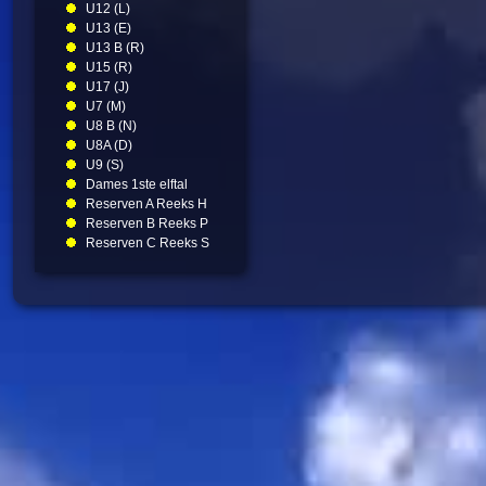
U12 (L)
U13 (E)
U13 B (R)
U15 (R)
U17 (J)
U7 (M)
U8 B (N)
U8A (D)
U9 (S)
Dames 1ste elftal
Reserven A Reeks H
Reserven B Reeks P
Reserven C Reeks S