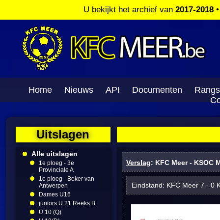
U bekijkt het archief van
2017-2018
Home
Nieuws
API
Documenten
Rangs
Co
Uitslagen
Alle uitslagen
Verslag
: KFC Meer - KSOC M
1e ploeg - 3e
Provinciale A
1e ploeg - Beker van
Eindstand: KFC Meer 7 - 0 
Antwerpen
Dames U16
juniors U 21 Reeks B
U 10 (Q)