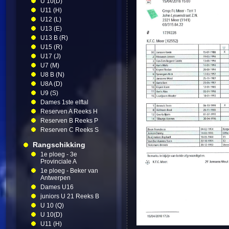
U 10(D)
U11 (H)
U12 (L)
U13 (E)
U13 B (R)
U15 (R)
U17 (J)
U7 (M)
U8 B (N)
U8A (D)
U9 (S)
Dames 1ste elftal
Reserven A Reeks H
Reserven B Reeks P
Reserven C Reeks S
Rangschikking
1e ploeg - 3e
Provinciale A
1e ploeg - Beker van
Antwerpen
Dames U16
juniors U 21 Reeks B
U 10 (Q)
U 10(D)
U11 (H)