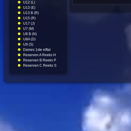
U12 (L)
U13 (E)
U13 B (R)
U15 (R)
U17 (J)
U7 (M)
U8 B (N)
U8A (D)
U9 (S)
Dames 1ste elftal
Reserven A Reeks H
Reserven B Reeks P
Reserven C Reeks S